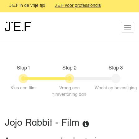
JEF in de vrije tijd
JEF voor professionals
JEF festival
JEF
JEF
Togg
navi
Stap 1
Stap 2
Stap 3
Kies een film
Vraag een
Wacht op bevestiging
filmvertoning aan
Jojo Rabbit - Film