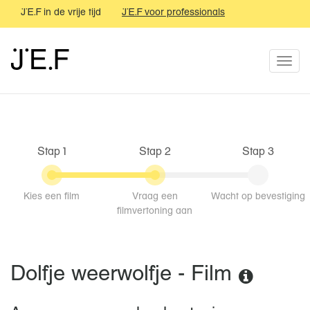
JEF in de vrije tijd
JEF voor professionals
JEF festival
JEF
JEF
Togg
navi
Stap 1
Stap 2
Stap 3
Kies een film
Vraag een
Wacht op bevestiging
filmvertoning aan
Dolfje weerwolfje - Film