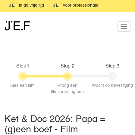
JEF in de vrije tijd
JEF voor professionals
JEF festival
JEF
JEF
Togg
navi
Stap 1
Stap 2
Stap 3
Kies een film
Vraag een
Wacht op bevestiging
filmvertoning aan
Ket & Doc 2026: Papa =
(g)een boef - Film