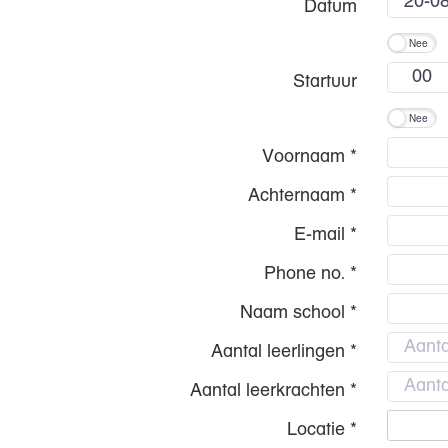
Datum
Nee
Startuur
Nee
Voornaam *
Achternaam *
E-mail *
Phone no. *
Naam school *
Aantal leerlingen *
Aantal leerkrachten *
Locatie *