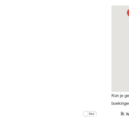
Kan je ge
boekinge
Ik 
Nee