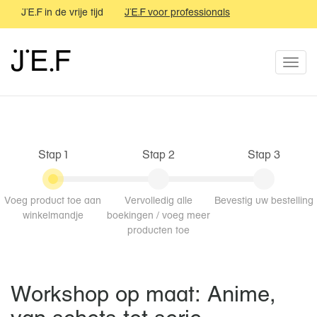
JEF in de vrije tijd
JEF voor professionals
JEF festival
JEF
JEF
Togg
navi
Stap 1
Stap 2
Stap 3
Voeg product toe aan
Vervolledig alle
Bevestig uw bestelling
winkelmandje
boekingen / voeg meer
producten toe
Workshop op maat: Anime,