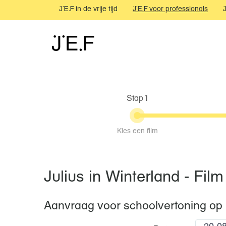
JEF in de vrije tijd
JEF voor professionals
JEF
Stap 1
Kies een film
Julius in Winterland - Film
Aanvraag voor schoolvertoning op 