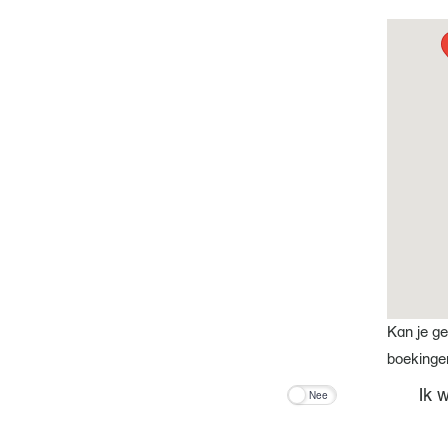
Kan je ge
boekinge
Ik 
Nee