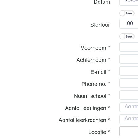
Datum
Nee
Startuur
Nee
Voornaam *
Achternaam *
E-mail *
Phone no. *
Naam school *
Aantal leerlingen *
Aantal leerkrachten *
Locatie *