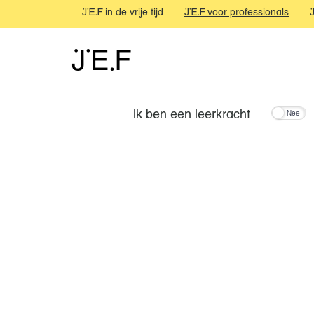
JEF in de vrije tijd
JEF voor professionals
JEF
Ik ben een leerkracht
Nee